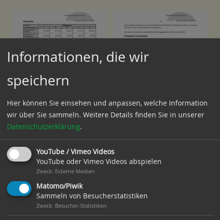
Informationen, die wir
speichern
Hier können Sie einsehen und anpassen, welche Information
wir über Sie sammeln.
Weitere Details finden Sie in unserer
Datenschutzerklärung
.
YouTube / Vimeo Videos
YouTube oder Vimeo Videos abspielen
Zweck
:
Externe Medien
Matomo/Piwik
SeniorenZentrum Osterfeld GmbH
Sammeln von Besucherstatistiken
Zweck
:
Besucher-Statistiken
Heinrich-Mahler-Straße 1+3